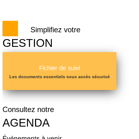
Skip
Fermer
to
content
nu
Simplifiez votre
GESTION
Fichier de suivi
Les documents essentiels sous accès sécurisé
Consultez notre
AGENDA
Événements à venir