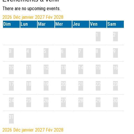
There are no upcoming events.
2026
Déc
janvier 2027
Fév
2028
Dim
Lun
Mar
Mer
Jeu
Ven
Sam
1
2
3
4
5
6
7
8
9
10
11
12
13
14
15
16
17
18
19
20
21
22
23
24
25
26
27
28
29
30
31
2026
Déc
janvier 2027
Fév
2028