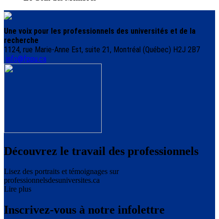
Une voix pour les professionnels des universités et de la
recherche
1124, rue Marie-Anne Est, suite 21, Montréal (Québec) H2J 2B7
info@fppu.ca
Découvrez le travail des professionnels
Lisez des portraits et témoignages sur
professionnelsdesuniversites.ca
Lire plus
Inscrivez-vous à notre infolettre