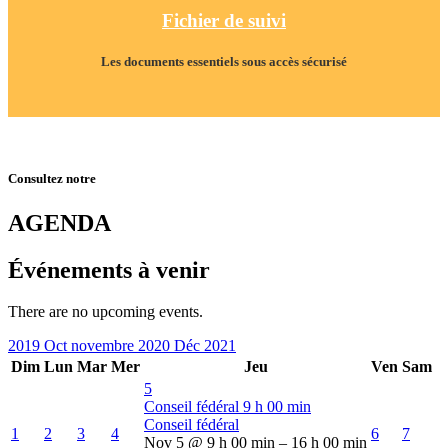
Fichier de suivi
Les documents essentiels sous accès sécurisé
Consultez notre
AGENDA
Événements à venir
There are no upcoming events.
2019
Oct
novembre 2020
Déc
2021
Dim
Lun
Mar
Mer
Jeu
Ven
Sam
5
Conseil fédéral
9 h 00 min
Conseil fédéral
1
2
3
4
6
7
Nov 5 @ 9 h 00 min – 16 h 00 min