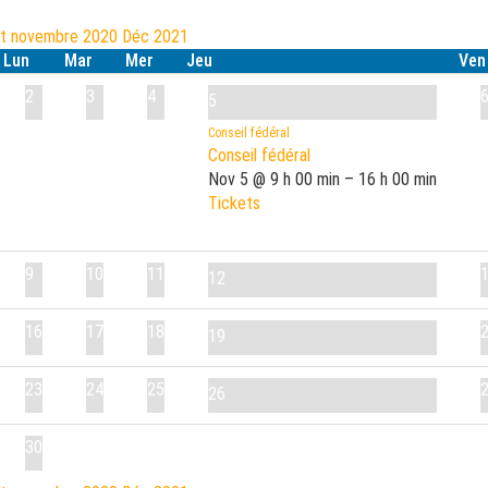
ct
novembre 2020
Déc
2021
Lun
Mar
Mer
Jeu
Ven
2
3
4
5
Conseil fédéral
Conseil fédéral
Nov 5 @ 9 h 00 min – 16 h 00 min
Tickets
9
10
11
12
16
17
18
19
23
24
25
26
30