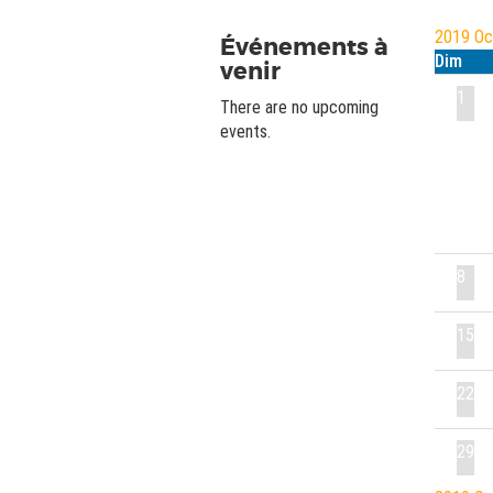
2019
O
Événements à
Dim
venir
1
There are no upcoming
events.
8
15
22
29