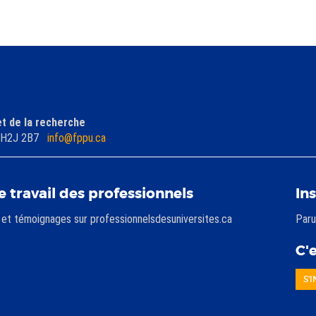
et de la recherche
c) H2J 2B7
info@fppu.ca
e travail des professionnels
In
s et témoignages sur professionnelsdesuniversites.ca
Paru
C'e
S'