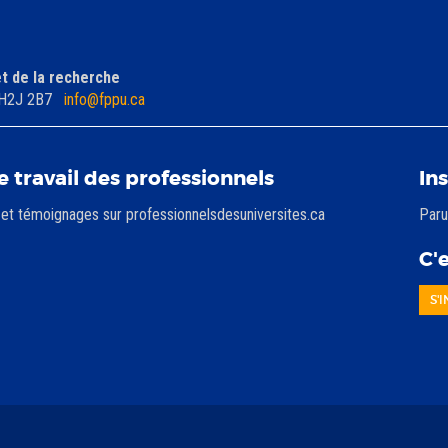
et de la recherche
c) H2J 2B7
info@fppu.ca
e travail des professionnels
In
 et témoignages sur professionnelsdesuniversites.ca
Paru
C'e
S'