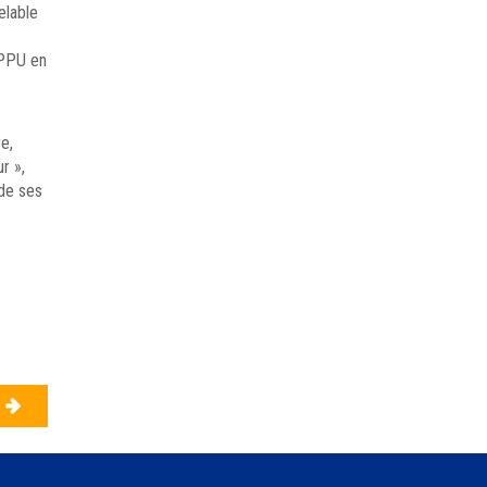
elable
FPPU en
e,
r »,
 de ses