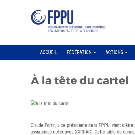
Skip
lose
to
u
content
ACCUEIL
FÉDÉRATION
ACTIONS
À la tête du cartel
Claude Fortin, vice-présidente de la FPPU, vient d’être 
assurances collectives (CIRRAC). Cette table de concer