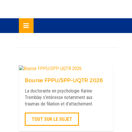
Skip
lose
to
u
content
Nav
des
arti
Bourse FPPU/SPP-UQTR 2026
Ancien
La doctorante en psychologie Karine
article
Tremblay s’intéresse notamment aux
traumas de filiation et d’attachement.
TOUT SUR LE SUJET