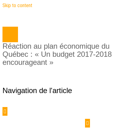
Skip to content
Close
nu
Réaction au plan économique du
Québec : « Un budget 2017-2018
encourageant »
Navigation de l'article
Première assemblée générale de l’Association du
personnel de la recherche du Québec
Bilan du congrès 2017, site web remodelé et
capsules vidéo sur le monde du travail