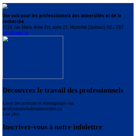
Une voix pour les professionnels des universités et de la
recherche
1124, rue Marie-Anne Est, suite 21, Montréal (Québec) H2J 2B7
info@fppu.ca
Découvrez le travail des professionnels
Lisez des portraits et témoignages sur
professionnelsdesuniversites.ca
Lire plus
Inscrivez-vous à notre infolettre