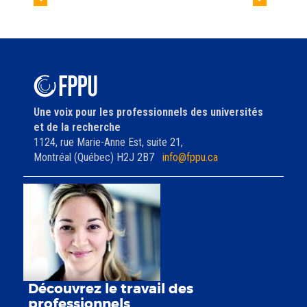
Nouvelles du
Conférence IE │
l'article
SPPFQRNT et du
Accessibilité, équité et
SPPFSC
qualité
Une voix pour les professionnels des universités
et de la recherche
1124, rue Marie-Anne Est, suite 21,
Montréal (Québec) H2J 2B7
info@fppu.ca
Découvrez le travail des
professionnels