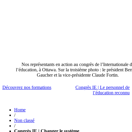
Nos représentants en action au congrès de l’Internationale 
l’éducation, à Ottawa. Sur la troisième photo : le président Be
Gaucher et la vice-présidente Claude Fortin.
Découvrez nos formations
Congrès IE | Le personnel de
l’éducation reconnu
Navigation
de
l'article
Home
/
Non classé
/
Congrès IE | Changer le système