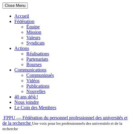
Close Menu
Accueil
Fédération
Équipe
Mission
Valeurs
Syndicats
Actions
Réalisations
Partenariats
Bourses
Communications
Communiqués
Vidéos
Publications
Nouvelles
40 ans déjà !
Nous joindre
Le Coin des Membres
Skip
FPPU — Fédération du personnel professionnel des universités et
to
de la recherche
Une voix pour les professionnels des universités et de la
content
recherche