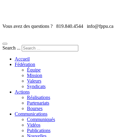
Vous avez des questions ?
819.840.4544
info@fppu.ca
Search ...
Accueil
Fédération
Équipe
Mission
Valeurs
Syndicats
Actions
Réalisations
Partenariats
Bourses
Communications
Communiqués
Vidéos
Publications
Nouvelles