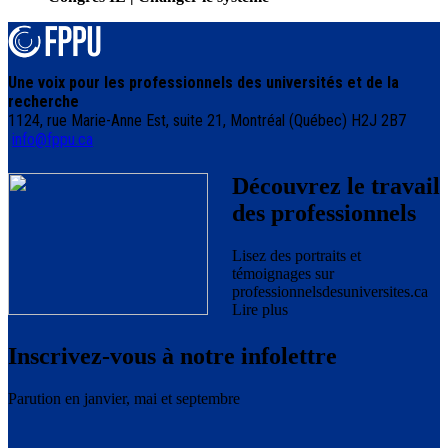
Une voix pour les professionnels des universités et de la
recherche
1124, rue Marie-Anne Est, suite 21, Montréal (Québec) H2J 2B7
info@fppu.ca
Découvrez le travail
des professionnels
Lisez des portraits et
témoignages sur
professionnelsdesuniversites.ca
Lire plus
Inscrivez-vous à notre infolettre
Parution en janvier, mai et septembre