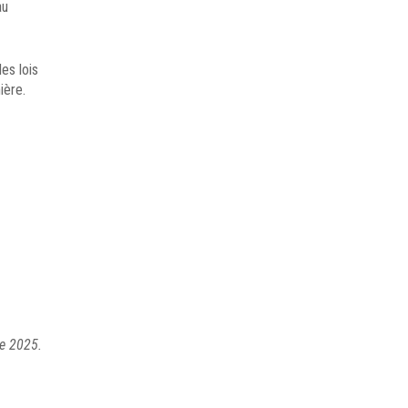
au
es lois
ière.
re 2025.