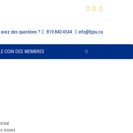
 avez des questions ?
819.840.4544
info@fppu.ca
LE COIN DES MEMBRES
tréal
s issues