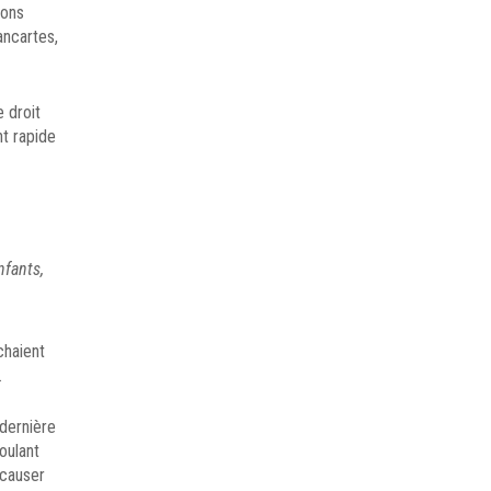
ions
ancartes,
 droit
nt rapide
nfants,
chaient
.
dernière
oulant
 causer