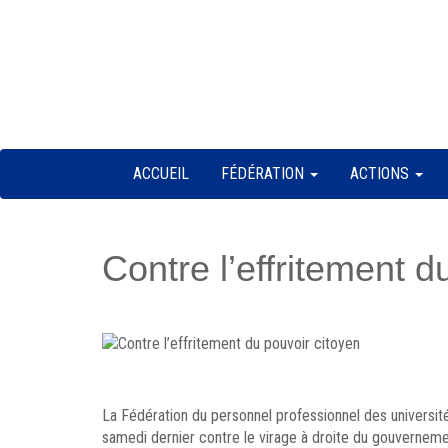
Skip
lose
to
u
content
ACCUEIL
FÉDÉRATION
ACTIONS
Contre l’effritement d
La Fédération du personnel professionnel des université
samedi dernier contre le virage à droite du gouverne