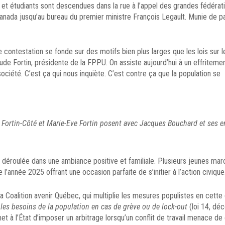
 étudiants sont descendues dans la rue à l’appel des grandes fédérat
anada jusqu’au bureau du premier ministre François Legault. Munie de p
ontestation se fonde sur des motifs bien plus larges que les lois sur le
ude Fortin, présidente de la FPPU. On assiste aujourd’hui à un effriteme
iété. C’est ça qui nous inquiète. C’est contre ça que la population se
y Fortin-Côté et Marie-Eve Fortin posent avec Jacques Bouchard et ses e
t déroulée dans une ambiance positive et familiale. Plusieurs jeunes mar
l’année 2025 offrant une occasion parfaite de s’initier à l’action civique
oalition avenir Québec, qui multiplie les mesures populistes en cette 
 les besoins de la population en cas de grève ou de lock-out
(loi 14, déc
met à l’État d’imposer un arbitrage lorsqu’un conflit de travail menace de