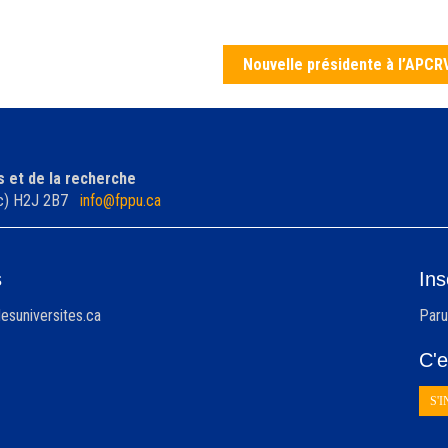
Nouvelle présidente à l’APCR
s et de la recherche
bec) H2J 2B7
info@fppu.ca
s
Ins
esuniversites.ca
Paru
C'e
S'