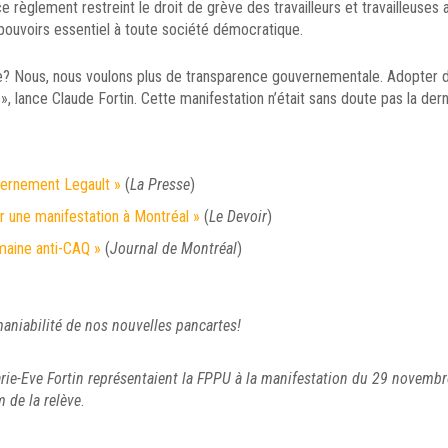
ce règlement restreint le droit de grève des travailleurs et travailleuses 
 pouvoirs essentiel à toute société démocratique.
e? Nous, nous voulons plus de transparence gouvernementale. Adopter d
 », lance Claude Fortin. Cette manifestation n’était sans doute pas la dern
vernement Legault »
(
La Presse
)
 une manifestation à Montréal »
(
Le Devoir
)
maine anti-CAQ »
(
Journal de Montréal
)
 maniabilité de nos nouvelles pancartes!
arie-Eve Fortin représentaient la FPPU à la manifestation du 29 novemb
 de la relève
.