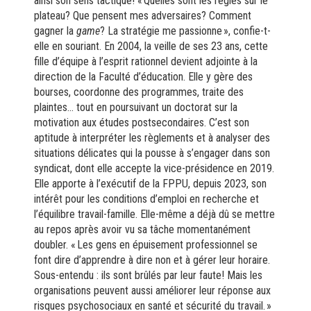
ainsi son sens tactique!
« Quelles sont les règles sur le
plateau? Que pensent mes adversaires? Comment
gagner la
game
? La stratégie me passionne », confie-t-
elle en souriant. En 2004, la veille de ses 23 ans, cette
fille d’équipe à l’esprit rationnel devient adjointe à la
direction de la Faculté d’éducation. Elle y gère des
bourses, coordonne des programmes, traite des
plaintes… tout en poursuivant un doctorat sur la
motivation aux études postsecondaires. C’est son
aptitude à interpréter les règlements et à analyser des
situations délicates qui la pousse à s’engager dans son
syndicat, dont elle accepte la vice-présidence en 2019.
Elle apporte à l’exécutif de la FPPU, depuis 2023, son
intérêt pour les conditions d’emploi en recherche et
l’équilibre travail-famille. Elle-même a déjà dû se mettre
au repos après avoir vu sa tâche momentanément
doubler. « Les gens en épuisement professionnel se
font dire d’apprendre à dire non et à gérer leur horaire.
Sous-entendu : ils sont brûlés par leur faute! Mais les
organisations peuvent aussi améliorer leur réponse aux
risques psychosociaux en santé et sécurité du travail. »