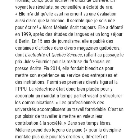
Holland, conçu pour faciliter le choix de carrière.
En
voyant les résultats, sa conseillère a éclaté de rire.
« Elle m’a dit qu’elle avait rarement vu une évaluation
aussi claire que la mienne. Il semble que je sois née
pour écrire! » Alors Mélanie écrit toujours. Elle a débuté
en 1999, après des études de langues et un long séjour
à Berlin. En 15 ans de journalisme, elle a publié des
centaines d’articles dans divers magazines québécois,
dont
L’actualité
et
Québec Science
, raflant au passage le
prix Jules-Fournier pour la maîtrise du français en
presse écrite. Fin 2014, elle fondait biendit.ca pour
mettre son expérience au service des entreprises et
des institutions. Parmi ses premiers clients figurait la
FPPU. La rédactrice était donc bien placée pour y
accomplir un mandat à temps partiel visant à structurer
les communications. « Les professionnels des
universités accomplissent un travail formidable. C’est un
pur plaisir de travailler à mettre en valeur leur
contribution à la société. » Dans ses temps libres,
Mélanie prend des leçons de piano (« pour la discipline
mentale plus que pour les oreilles », dit-elle!) et