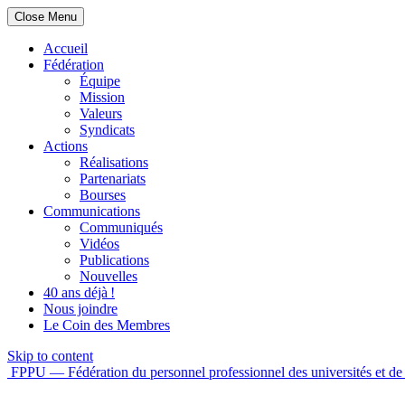
Close Menu
Accueil
Fédération
Équipe
Mission
Valeurs
Syndicats
Actions
Réalisations
Partenariats
Bourses
Communications
Communiqués
Vidéos
Publications
Nouvelles
40 ans déjà !
Nous joindre
Le Coin des Membres
Skip to content
FPPU — Fédération du personnel professionnel des universités et de 