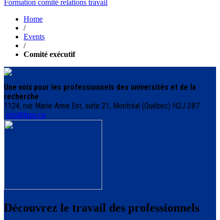
Formation comité relations travail
Home
/
Events
/
Comité exécutif
Une voix pour les professionnels des universités et de la
recherche
1124, rue Marie-Anne Est, suite 21, Montréal (Québec) H2J 2B7
info@fppu.ca
Découvrez le travail des professionnels