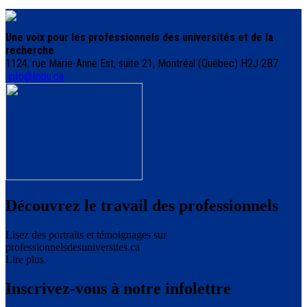
Une voix pour les professionnels des universités et de la
recherche
1124, rue Marie-Anne Est, suite 21, Montréal (Québec) H2J 2B7
info@fppu.ca
Découvrez le travail des professionnels
Lisez des portraits et témoignages sur
professionnelsdesuniversites.ca
Lire plus
Inscrivez-vous à notre infolettre