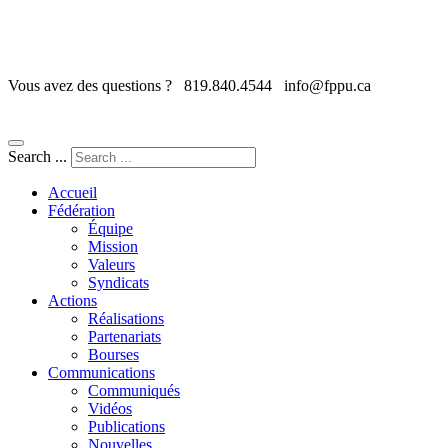
Vous avez des questions ?
819.840.4544
info@fppu.ca
Search ...
Accueil
Fédération
Équipe
Mission
Valeurs
Syndicats
Actions
Réalisations
Partenariats
Bourses
Communications
Communiqués
Vidéos
Publications
Nouvelles