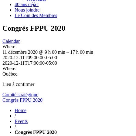
40 ans déjà !
Nous joindre
Le Coin des Membres
Congrès FPPU 2020
Calendar
When:
11 décembre 2020 @ 9 h 00 min – 17 h 00 min
2020-12-11T09:00:00-05:00
2020-12-11T17:00:00-05:00
Where:
Québec
Lieu à confirmer
Navigation
Comité stratégique
Congrès FPPU 2020
de
Home
l'article
/
Events
/
Congrès FPPU 2020