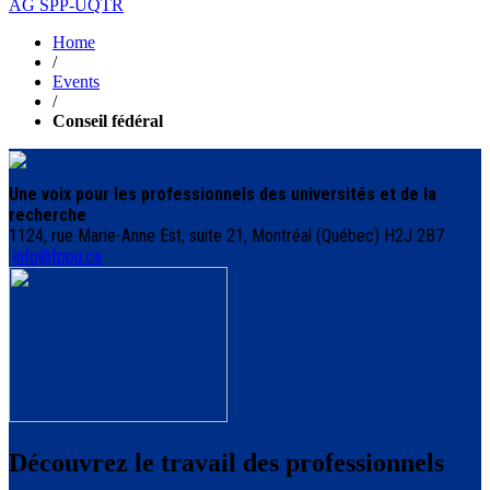
AG SPP-UQTR
Home
/
Events
/
Conseil fédéral
Une voix pour les professionnels des universités et de la
recherche
1124, rue Marie-Anne Est, suite 21, Montréal (Québec) H2J 2B7
info@fppu.ca
Découvrez le travail des professionnels