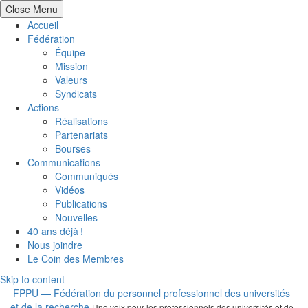
Close Menu
Accueil
Fédération
Équipe
Mission
Valeurs
Syndicats
Actions
Réalisations
Partenariats
Bourses
Communications
Communiqués
Vidéos
Publications
Nouvelles
40 ans déjà !
Nous joindre
Le Coin des Membres
Skip to content
FPPU — Fédération du personnel professionnel des universités
et de la recherche
Une voix pour les professionnels des universités et de