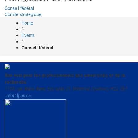
Conseil fédéral
Comité stratégique
Home
/
Events
/
Conseil fédéral
Une voix pour les professionnels des universités et de la
recherche
1124, rue Marie-Anne Est, suite 21, Montréal (Québec) H2J 2B7
info@fppu.ca