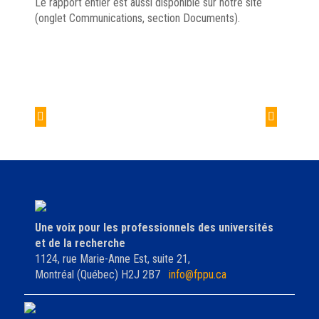
Le rapport entier est aussi disponible sur notre site
(onglet Communications, section Documents).
Navigation
de
Mémoire sur la
Campagne de
l'article
conduite responsable en
valorisation │ phase 2
recherche
Une voix pour les professionnels des universités
et de la recherche
1124, rue Marie-Anne Est, suite 21,
Montréal (Québec) H2J 2B7
info@fppu.ca