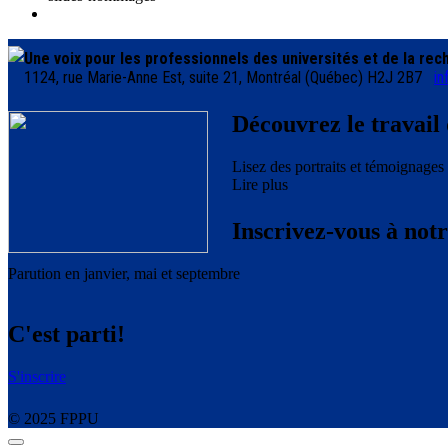
Une voix pour les professionnels des universités et de la re
1124, rue Marie-Anne Est, suite 21, Montréal (Québec) H2J 2B7
in
Découvrez le travail 
Lisez des portraits et témoignages
Lire plus
Inscrivez-vous à notr
Parution en janvier, mai et septembre
C'est parti!
S'inscrire
© 2025 FPPU