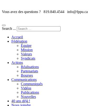
Vous avez des questions ?
819.840.4544
info@fppu.ca
Search ...
Accueil
Fédération
Équipe
Mission
Valeurs
Syndicats
Actions
Réalisations
Partenariats
Bourses
Communications
Communiqués
Vidéos
Publications
Nouvelles
40 ans déjà !
Nous joindre