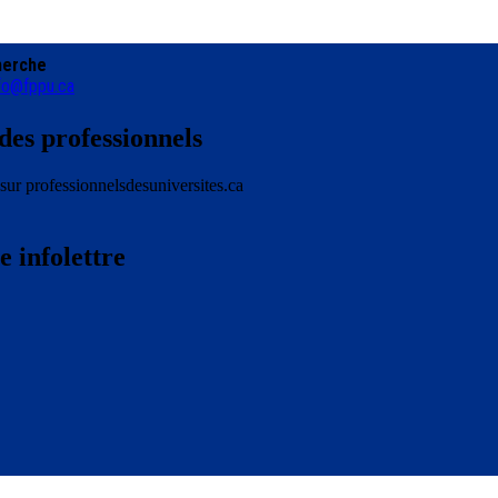
cherche
fo@fppu.ca
des professionnels
 sur professionnelsdesuniversites.ca
e infolettre