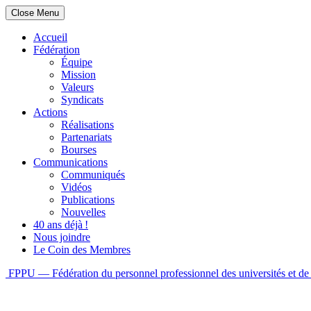
Close Menu
Accueil
Fédération
Équipe
Mission
Valeurs
Syndicats
Actions
Réalisations
Partenariats
Bourses
Communications
Communiqués
Vidéos
Publications
Nouvelles
40 ans déjà !
Nous joindre
Le Coin des Membres
Skip
FPPU — Fédération du personnel professionnel des universités et de 
to
content