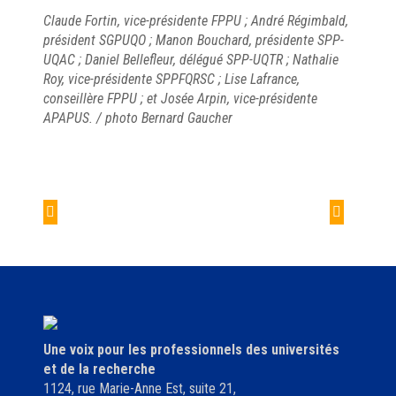
Claude Fortin, vice-présidente FPPU ; André Régimbald,
président SGPUQO ; Manon Bouchard, présidente SPP-
UQAC ; Daniel Bellefleur, délégué SPP-UQTR ; Nathalie
Roy, vice-présidente SPPFQRSC ; Lise Lafrance,
conseillère FPPU ; et Josée Arpin, vice-présidente
APAPUS. / photo Bernard Gaucher
Navigation
de
Un petit geste peut
Pause université en
l'article
faire une différence
santé
!
Une voix pour les professionnels des universités
et de la recherche
1124, rue Marie-Anne Est, suite 21,