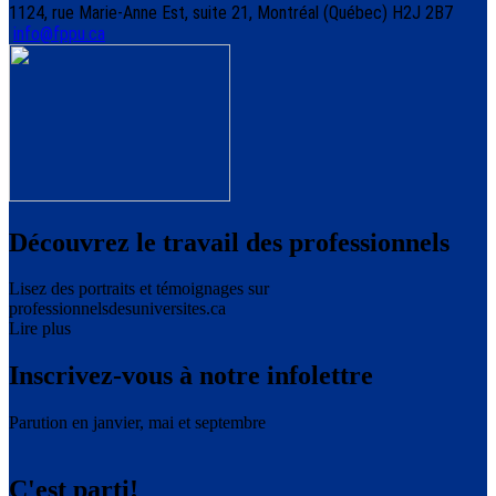
1124, rue Marie-Anne Est, suite 21, Montréal (Québec) H2J 2B7
info@fppu.ca
Découvrez le travail des professionnels
Lisez des portraits et témoignages sur
professionnelsdesuniversites.ca
Lire plus
Inscrivez-vous à notre infolettre
Parution en janvier, mai et septembre
C'est parti!