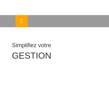
Skip
ermer
to
content
u
Simplifiez votre
GESTION
Fichier de suivi
Les documents essentiels sous accès sécurisé