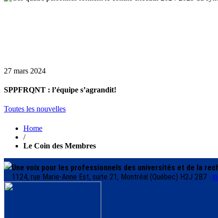
27 mars 2024
SPPFRQNT : l’équipe s’agrandit!
Toutes les nouvelles
Home
/
Le Coin des Membres
Une voix pour les professionnels des universités et de la re
1124, rue Marie-Anne Est, suite 21, Montréal (Québec) H2J 2B7
i