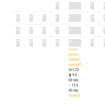
1
3
2
5
6
7
8
10
9
12
13
14
15
17
16
19
20
21
22
24
23
Comité
exécutif
Comité
exécutif
Oct 23
@ 9 h
00 min
– 12 h
00 min
Tickets