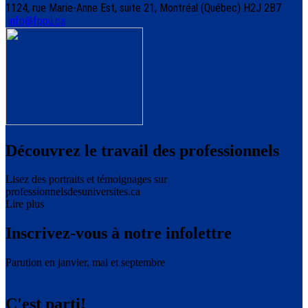
1124, rue Marie-Anne Est, suite 21, Montréal (Québec) H2J 2B7
info@fppu.ca
Découvrez le travail des professionnels
Lisez des portraits et témoignages sur
professionnelsdesuniversites.ca
Lire plus
Inscrivez-vous à notre infolettre
Parution en janvier, mai et septembre
C'est parti!