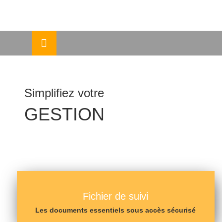
Skip
ermer
to
content
u
Simplifiez votre
GESTION
Fichier de suivi
Les documents essentiels sous accès sécurisé