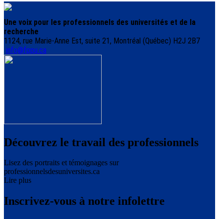
Une voix pour les professionnels des universités et de la
recherche
1124, rue Marie-Anne Est, suite 21, Montréal (Québec) H2J 2B7
info@fppu.ca
Découvrez le travail des professionnels
Lisez des portraits et témoignages sur
professionnelsdesuniversites.ca
Lire plus
Inscrivez-vous à notre infolettre