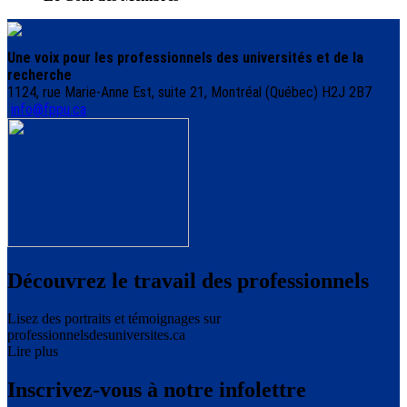
Une voix pour les professionnels des universités et de la
recherche
1124, rue Marie-Anne Est, suite 21, Montréal (Québec) H2J 2B7
info@fppu.ca
Découvrez le travail des professionnels
Lisez des portraits et témoignages sur
professionnelsdesuniversites.ca
Lire plus
Inscrivez-vous à notre infolettre