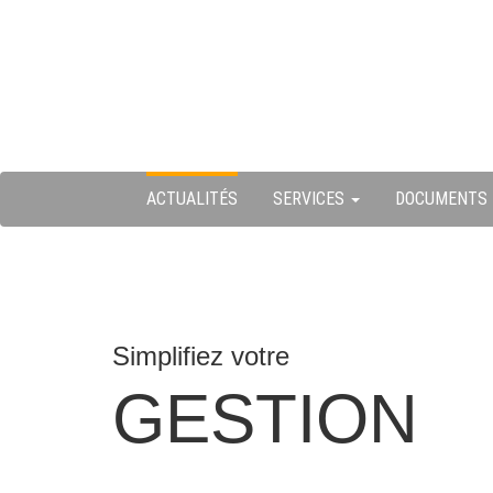
Skip
ermer
to
content
u
ACTUALITÉS
SERVICES
DOCUMENTS
Simplifiez votre
GESTION