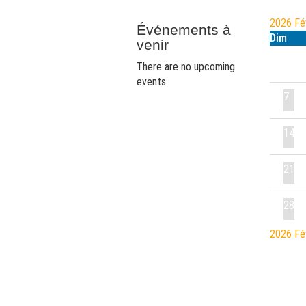
2026
F
Événements à
Dim
venir
There are no upcoming
events.
7
14
21
28
2026
F