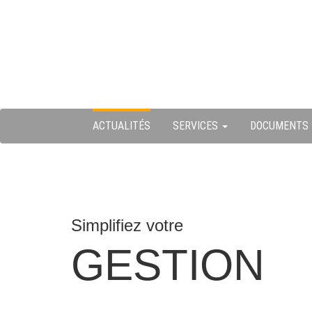
Skip
ermer
to
content
u
ACTUALITÉS
SERVICES
DOCUMENTS
Simplifiez votre
GESTION