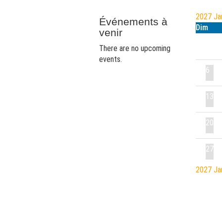
2027
Ja
Événements à
Dim
venir
There are no upcoming
events.
6
13
20
27
2027
Ja