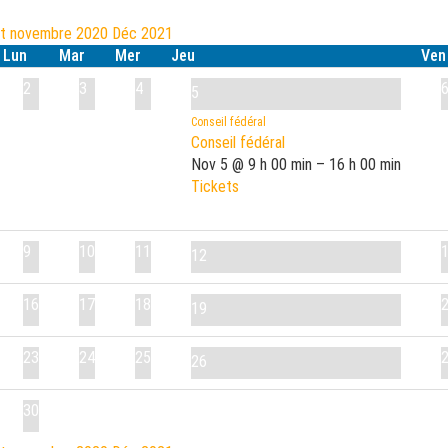
ct
novembre 2020
Déc
2021
Lun
Mar
Mer
Jeu
Ven
2
3
4
5
Conseil fédéral
Conseil fédéral
Nov 5 @ 9 h 00 min – 16 h 00 min
Tickets
9
10
11
12
16
17
18
19
23
24
25
26
30