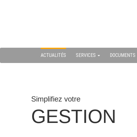
Skip
ermer
to
content
u
ACTUALITÉS
SERVICES
DOCUMENTS
Simplifiez votre
GESTION