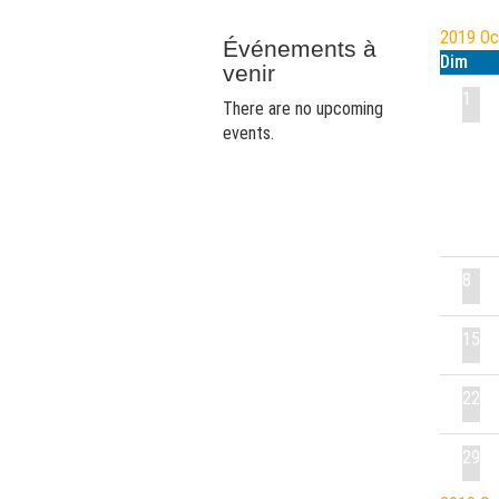
2019
O
Événements à
Dim
venir
1
There are no upcoming
events.
8
15
22
29