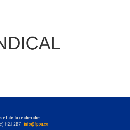
NDICAL
s et de la recherche
ébec) H2J 2B7
info@fppu.ca