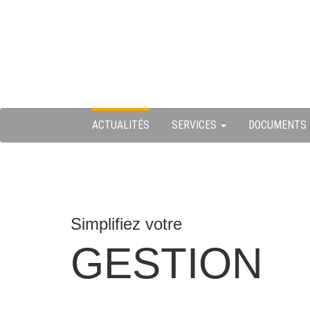
Skip
ermer
to
content
u
ACTUALITÉS
SERVICES
DOCUMENTS
Simplifiez votre
GESTION