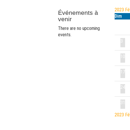
2023
F
Événements à
Dim
venir
There are no upcoming
events.
3
10
17
24
31
2023
F