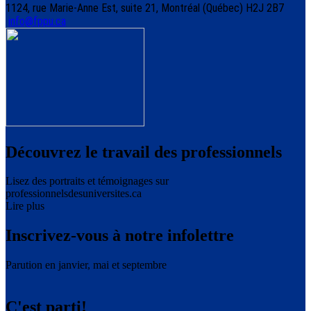
1124, rue Marie-Anne Est, suite 21, Montréal (Québec) H2J 2B7
info@fppu.ca
Découvrez le travail des professionnels
Lisez des portraits et témoignages sur
professionnelsdesuniversites.ca
Lire plus
Inscrivez-vous à notre infolettre
Parution en janvier, mai et septembre
C'est parti!