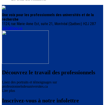
Une voix pour les professionnels des universités et de la
recherche
1124, rue Marie-Anne Est, suite 21, Montréal (Québec) H2J 2B7
info@fppu.ca
Découvrez le travail des professionnels
Lisez des portraits et témoignages sur
professionnelsdesuniversites.ca
Lire plus
Inscrivez-vous à notre infolettre