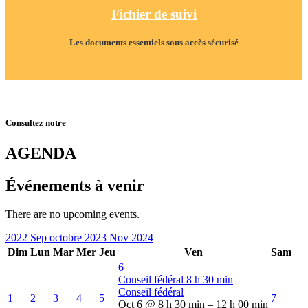
Fichier de suivi
Les documents essentiels sous accès sécurisé
Consultez notre
AGENDA
Événements à venir
There are no upcoming events.
2022
Sep
octobre 2023
Nov
2024
Dim
Lun
Mar
Mer
Jeu
Ven
Sam
6
Conseil fédéral
8 h 30 min
Conseil fédéral
1
2
3
4
5
7
Oct 6 @ 8 h 30 min – 12 h 00 min