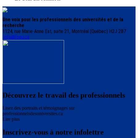
Une voix pour les professionnels des universités et de la
recherche
1124, rue Marie-Anne Est, suite 21, Montréal (Québec) H2J 2B7
info@fppu.ca
Découvrez le travail des professionnels
Lisez des portraits et témoignages sur
professionnelsdesuniversites.ca
Lire plus
Inscrivez-vous à notre infolettre