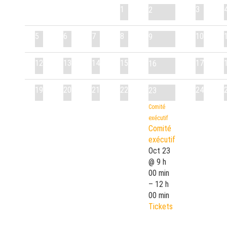
1
3
2
5
6
7
8
10
9
12
13
14
15
17
16
19
20
21
22
24
23
Comité
exécutif
Comité
exécutif
Oct 23
@ 9 h
00 min
– 12 h
00 min
Tickets