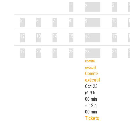
1
3
2
5
6
7
8
10
9
12
13
14
15
17
16
19
20
21
22
24
23
Comité
exécutif
Comité
exécutif
Oct 23
@ 9 h
00 min
– 12 h
00 min
Tickets