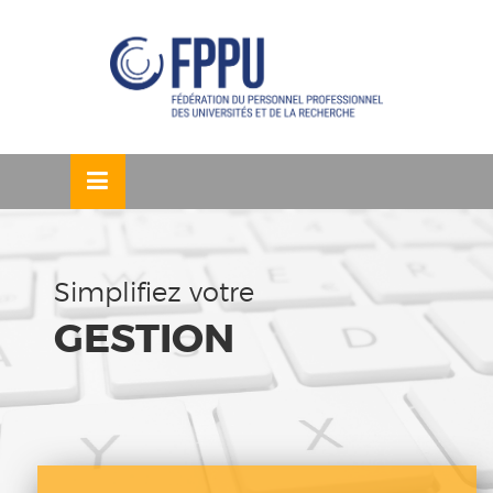
Skip
ermer
to
content
u
Simplifiez votre
GESTION