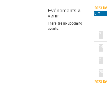
2023
D
Événements à
Dim
venir
There are no upcoming
events.
7
14
21
28
2023
D