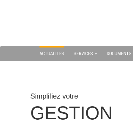
Skip
ermer
to
content
u
ACTUALITÉS
SERVICES
DOCUMENTS
Simplifiez votre
GESTION