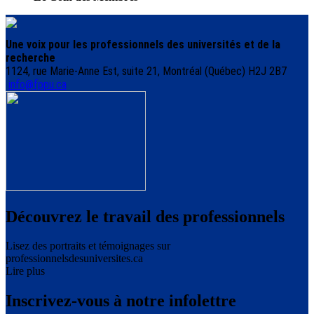
Une voix pour les professionnels des universités et de la
recherche
1124, rue Marie-Anne Est, suite 21, Montréal (Québec) H2J 2B7
info@fppu.ca
Découvrez le travail des professionnels
Lisez des portraits et témoignages sur
professionnelsdesuniversites.ca
Lire plus
Inscrivez-vous à notre infolettre