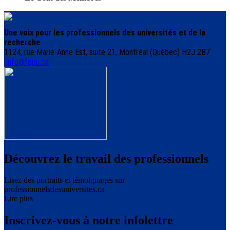
Une voix pour les professionnels des universités et de la
recherche
1124, rue Marie-Anne Est, suite 21, Montréal (Québec) H2J 2B7
info@fppu.ca
Découvrez le travail des professionnels
Lisez des portraits et témoignages sur
professionnelsdesuniversites.ca
Lire plus
Inscrivez-vous à notre infolettre