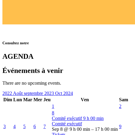
Consultez notre
AGENDA
Événements à venir
There are no upcoming events.
2022
Août
septembre 2023
Oct
2024
Dim
Lun
Mar
Mer
Jeu
Ven
Sam
1
2
8
Comité exécutif
9 h 00 min
Comité exécutif
3
4
5
6
7
9
Sep 8 @ 9 h 00 min – 17 h 00 min
Tickets