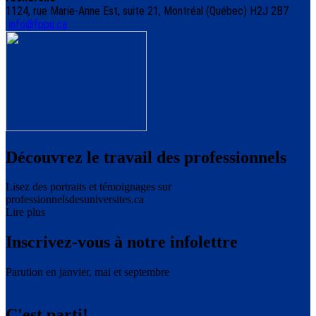
1124, rue Marie-Anne Est, suite 21, Montréal (Québec) H2J 2B7
info@fppu.ca
Découvrez le travail des professionnels
Lisez des portraits et témoignages sur
professionnelsdesuniversites.ca
Lire plus
Inscrivez-vous à notre infolettre
Parution en janvier, mai et septembre
C'est parti!