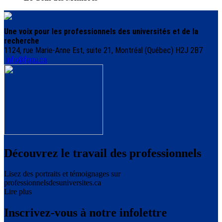
Une voix pour les professionnels des universités et de la
recherche
1124, rue Marie-Anne Est, suite 21, Montréal (Québec) H2J 2B7
info@fppu.ca
Découvrez le travail des professionnels
Lisez des portraits et témoignages sur
professionnelsdesuniversites.ca
Lire plus
Inscrivez-vous à notre infolettre