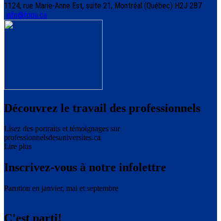
1124, rue Marie-Anne Est, suite 21, Montréal (Québec) H2J 2B7
info@fppu.ca
Découvrez le travail des professionnels
Lisez des portraits et témoignages sur
professionnelsdesuniversites.ca
Lire plus
Inscrivez-vous à notre infolettre
Parution en janvier, mai et septembre
C'est parti!