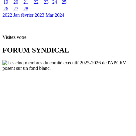
19
20
21
22
23
24
25
26
27
28
2022
Jan
février 2023
Mar
2024
Visitez votre
FORUM SYNDICAL