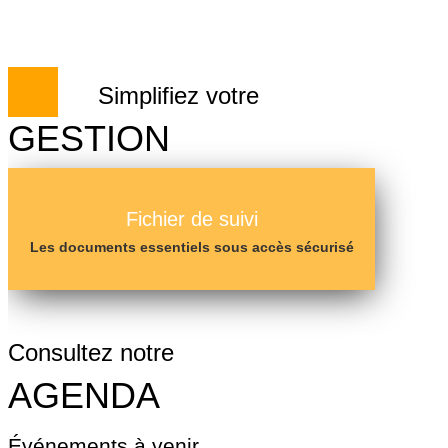
Skip
Fermer
to
content
nu
Simplifiez votre
GESTION
Fichier de suivi
Les documents essentiels sous accès sécurisé
Consultez notre
AGENDA
Événements à venir