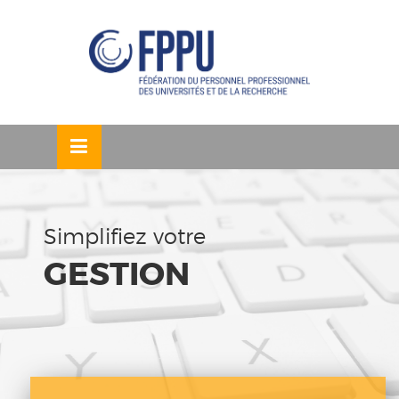
Skip
ermer
to
content
u
Simplifiez votre
GESTION