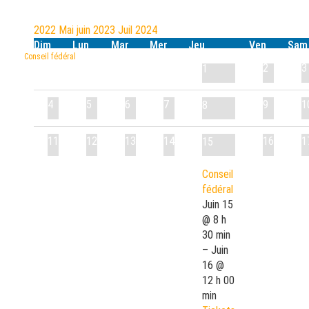
2022
Mai
juin 2023
Juil
2024
Dim
Lun
Mar
Mer
Jeu
Ven
Sam
Conseil fédéral
2
3
1
4
5
6
7
9
1
8
11
12
13
14
16
1
15
Conseil
fédéral
Juin 15
@ 8 h
30 min
– Juin
16 @
12 h 00
min