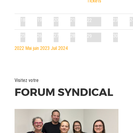
Tickets
18
19
20
21
23
2
22
25
26
27
28
30
29
2022
Mai
juin 2023
Juil
2024
Visitez votre
FORUM SYNDICAL