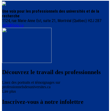
Une voix pour les professionnels des universités et de la
recherche
1124, rue Marie-Anne Est, suite 21, Montréal (Québec) H2J 2B7
info@fppu.ca
Découvrez le travail des professionnels
Lisez des portraits et témoignages sur
professionnelsdesuniversites.ca
Lire plus
Inscrivez-vous à notre infolettre