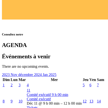
Consultez notre
AGENDA
Événements à venir
There are no upcoming events.
2023
Nov
décembre 2024
Jan
2025
Dim
Lun
Mar
Mer
Jeu
Ven
Sam
1
2
3
4
5
6
7
11
Comité exécutif
9 h 00 min
Comité exécutif
8
9
10
12
13
14
Déc 11 @ 9 h 00 min – 12 h 00 min
Tickets