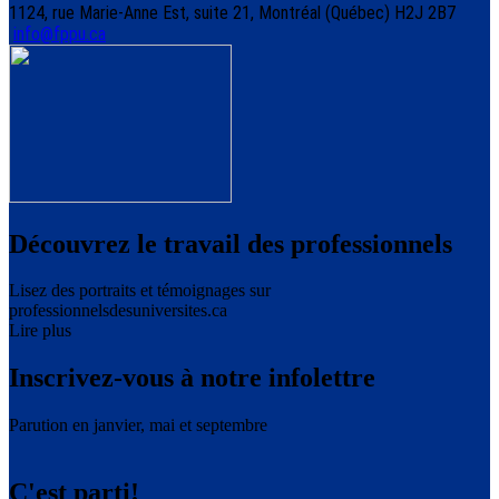
1124, rue Marie-Anne Est, suite 21, Montréal (Québec) H2J 2B7
info@fppu.ca
Découvrez le travail des professionnels
Lisez des portraits et témoignages sur
professionnelsdesuniversites.ca
Lire plus
Inscrivez-vous à notre infolettre
Parution en janvier, mai et septembre
C'est parti!